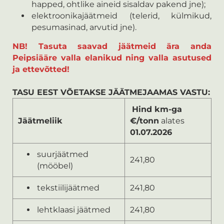
happed, ohtlike aineid sisaldav pakend jne);
elektroonikajäätmeid (telerid, külmikud,
pesumasinad, arvutid jne).
NB! Tasuta saavad jäätmeid ära anda
Peipsiääre valla elanikud ning valla asutused
ja ettevõtted!
TASU EEST VÕETAKSE JÄÄTMEJAAMAS VASTU:
Hind km-ga
Jäätmeliik
€/tonn
alates
01.07.2026
suurjäätmed
241,80
(mööbel)
tekstiilijäätmed
241,80
lehtklaasi jäätmed
241,80