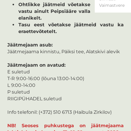
Ohtlikke jäätmeid võetakse
Vaimastvere
vastu ainult Peipsiääre valla
elanikelt.
Tasu eest võetakse jäätmeid vastu ka
eraettevõtetelt.
Jäätmejaam asub:
Jäätmejaama kinnistu, Päiksi tee, Alatskivi alevik
Jäätmejaam on avatud:
E suletud
T-R 9:00-16:00 (lõuna 13:00-14:00)
L 9:00-14:00
P suletud
RIIGIPÜHADEL suletud
​Info telefonil: (+372) 510 6713 (Haibula Zirkilov)
NB! Seoses puhkustega on jäätmejaama