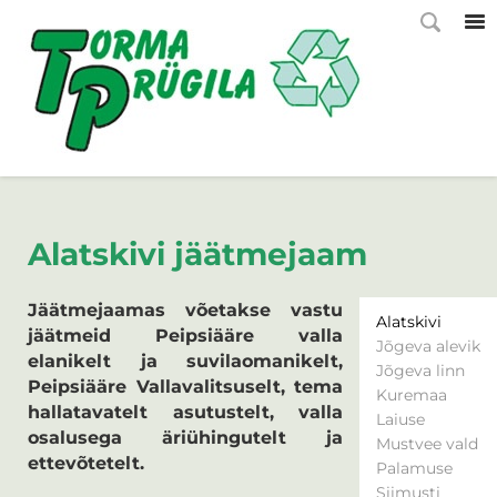
Alatskivi jäätmejaam
Jäätmejaamas võetakse vastu
Alatskivi
jäätmeid Peipsiääre valla
Jõgeva alevik
elanikelt ja suvilaomanikelt,
Jõgeva linn
Peipsiääre Vallavalitsuselt, tema
Kuremaa
hallatavatelt asutustelt, valla
Laiuse
osalusega äriühingutelt ja
Mustvee vald
ettevõtetelt.
Palamuse
Siimusti