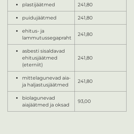
plastijäätmed
241,80
puidujäätmed
241,80
ehitus- ja
241,80
lammutussegapraht
asbesti sisaldavad
ehitusjäätmed
241,80
(eterniit)
mittelagunevad aia-
241,80
ja haljastusjäätmed
biolagunevad
93,00
aiajäätmed ja oksad