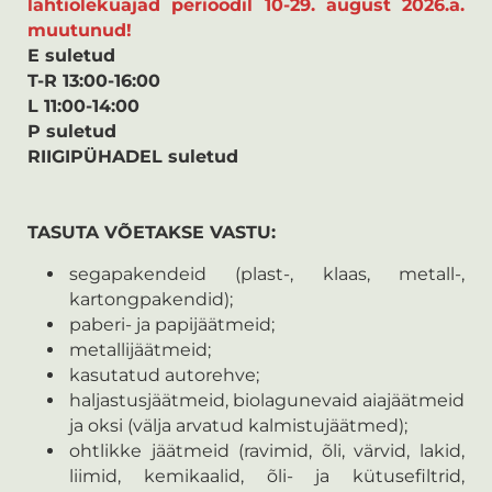
lahtiolekuajad perioodil 10-29. august 2026.a.
muutunud!
E suletud
T-R 13:00-16:00
L 11:00-14:00
P suletud
RIIGIPÜHADEL suletud
TASUTA VÕETAKSE VASTU:
segapakendeid (plast-, klaas, metall-,
kartongpakendid);
paberi- ja papijäätmeid;
metallijäätmeid;
kasutatud autorehve;
haljastusjäätmeid, biolagunevaid aiajäätmeid
ja oksi (välja arvatud kalmistujäätmed);
ohtlikke jäätmeid (ravimid, õli, värvid, lakid,
liimid, kemikaalid, õli- ja kütusefiltrid,