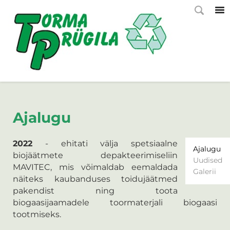
Ajalugu
2022
- ehitati välja spetsiaalne
Ajalugu
biojäätmete depakteerimiseliin
Uudised
MAVITEC, mis võimaldab eemaldada
Galerii
näiteks kaubanduses toidujäätmed
pakendist ning toota
biogaasijaamadele toormaterjali biogaasi
tootmiseks.