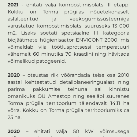
2021
- ehitati välja kompostimisplatsi II etapp.
Kokku on Torma prügilas nõuetekohaselt
asfalteeritud ja veekogumissüsteemiga
varustatud kompostimisplatsi suuruseks 13 000
m2. Lisaks soetati spetsiaalne III kategooria
biojäätmete hügienisaator ENVICONT 2000, mis
võimaldab viia töötlusprotsessi temperatuuri
vähemalt 60 minutiks 70 kraadini ning hävitada
võimalikud patogeenid.
2020
– otsustas riik võõrandada teise osa 2010
aastal kehtestatud detailplaneeringualast ning
parima pakkumise teinuna sai kinnistu
omanikuks OÜ Amestop ning seeläbi suurenes
Torma prügila territoorium täiendavalt 14,11 ha
võrra. Kokku on Torma prügila territooriumiks ca
25 ha.
2020
– ehitati välja 50 kW võimsusega