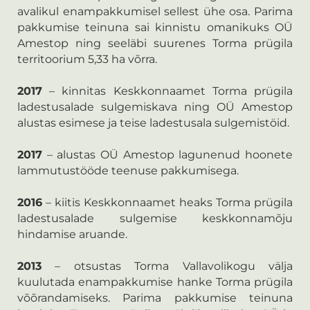
avalikul enampakkumisel sellest ühe osa. Parima
pakkumise teinuna sai kinnistu omanikuks OÜ
Amestop ning seeläbi suurenes Torma prügila
territoorium 5,33 ha võrra.
2017
– kinnitas Keskkonnaamet Torma prügila
ladestusalade sulgemiskava ning OÜ Amestop
alustas esimese ja teise ladestusala sulgemistöid.
2017
– alustas OÜ Amestop lagunenud hoonete
lammutustööde teenuse pakkumisega.
2016
– kiitis Keskkonnaamet heaks Torma prügila
ladestusalade sulgemise keskkonnamõju
hindamise aruande.
2013
– otsustas Torma Vallavolikogu välja
kuulutada enampakkumise hanke Torma prügila
võõrandamiseks. Parima pakkumise teinuna