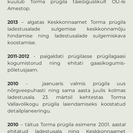
kuulub Torma prügila täieõiguslikult OÜ-le
Amestop.
2013
– algatas Keskkonnaamet Torma prügila
ladestusalade sulgemise keskkonnamõju
hindamise ning ladestusalade sulgemiskava
koostamise.
2011-2012
- paigaldati prügilasse prügilagaasi
kogumistorud ning ehitati gaasikogumis-
põletusjaam.
2010
- jaanuaris valmis prügila uus
nõrgveepuhasti ning sama aasta juulis kolmas
ladestusala. 23. märtsil kehtestas Torma
Vallavolikogu prügila laiendamiseks koostatud
detailplaneeringu.
2010
– täitus Torma prügila esimene 2001. aastal
ehitatud ladestusala ning Keskkonnaamet