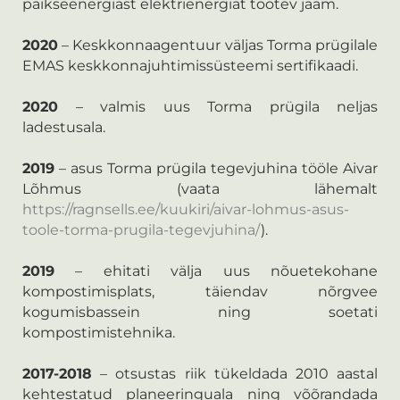
päikseenergiast elektrienergiat tootev jaam.
2020
– Keskkonnaagentuur väljas Torma prügilale
EMAS keskkonnajuhtimissüsteemi sertifikaadi.
2020
– valmis uus Torma prügila neljas
ladestusala.
2019
– asus Torma prügila tegevjuhina tööle Aivar
Lõhmus (vaata lähemalt
https://ragnsells.ee/kuukiri/aivar-lohmus-asus-
toole-torma-prugila-tegevjuhina/
).
2019
– ehitati välja uus nõuetekohane
kompostimisplats, täiendav nõrgvee
kogumisbassein ning soetati
kompostimistehnika.
2017-2018
– otsustas riik tükeldada 2010 aastal
kehtestatud planeeringuala ning võõrandada