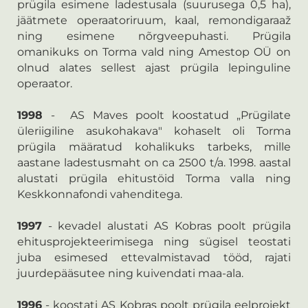
prügila esimene ladestusala (suurusega 0,5 ha),
jäätmete operaatoriruum, kaal, remondigaraaž
ning esimene nõrgveepuhasti. Prügila
omanikuks on Torma vald ning Amestop OÜ on
olnud alates sellest ajast prügila lepinguline
operaator.
1998
- AS Maves poolt koostatud „Prügilate
üleriigiline asukohakava" kohaselt oli Torma
prügila määratud kohalikuks tarbeks, mille
aastane ladestusmaht on ca 2500 t/a. 1998. aastal
alustati prügila ehitustöid Torma valla ning
Keskkonnafondi vahenditega.
1997
- kevadel alustati AS Kobras poolt prügila
ehitusprojekteerimisega ning sügisel teostati
juba esimesed ettevalmistavad tööd, rajati
juurdepääsutee ning kuivendati maa-ala.
1996
- koostati AS Kobras poolt prügila eelprojekt