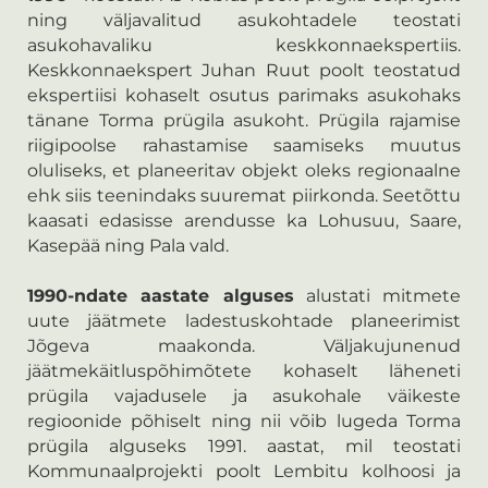
ning väljavalitud asukohtadele teostati
asukohavaliku keskkonnaekspertiis.
Keskkonnaekspert Juhan Ruut poolt teostatud
ekspertiisi kohaselt osutus parimaks asukohaks
tänane Torma prügila asukoht. Prügila rajamise
riigipoolse rahastamise saamiseks muutus
oluliseks, et planeeritav objekt oleks regionaalne
ehk siis teenindaks suuremat piirkonda. Seetõttu
kaasati edasisse arendusse ka Lohusuu, Saare,
Kasepää ning Pala vald.
1990-ndate aastate alguses
alustati mitmete
uute jäätmete ladestuskohtade planeerimist
Jõgeva maakonda. Väljakujunenud
jäätmekäitluspõhimõtete kohaselt läheneti
prügila vajadusele ja asukohale väikeste
regioonide põhiselt ning nii võib lugeda Torma
prügila alguseks 1991. aastat, mil teostati
Kommunaalprojekti poolt Lembitu kolhoosi ja