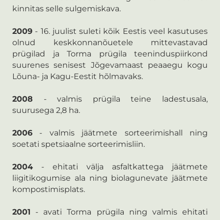
kinnitas selle sulgemiskava.
2009
- 16. juulist suleti kõik Eestis veel kasutuses
olnud keskkonnanõuetele mittevastavad
prügilad ja Torma prügila teeninduspiirkond
suurenes senisest Jõgevamaast peaaegu kogu
Lõuna- ja Kagu-Eestit hõlmavaks.
2008
- valmis prügila teine ladestusala,
suurusega 2,8 ha.
2006
- valmis jäätmete sorteerimishall ning
soetati spetsiaalne sorteerimisliin.
2004
- ehitati välja asfaltkattega jäätmete
liigitikogumise ala ning biolagunevate jäätmete
kompostimisplats.
2001
- avati Torma prügila ning valmis ehitati